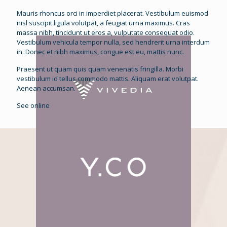
Mauris rhoncus orci in imperdiet placerat. Vestibulum euismod
nisl suscipit ligula volutpat, a feugiat urna maximus. Cras
massa nibh, tincidunt ut eros a, vulputate consequat odio.
Vestibulum vehicula tempor nulla, sed hendrerit urna interdum
in. Donec et nibh maximus, congue est eu, mattis nunc.
Praesent ut quam quis quam venenatis fringilla. Morbi
vestibulum id tellus commodo mattis. Aliquam erat volutpat.
Aenean accumsan.
See online